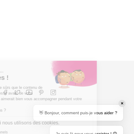
Mon 1er Jeu D'échec
Prix
34,90 €
AJOUTER AU PANIER

✕

👋 Bonjour, comment puis-je vous aider ?


Je suis là pour vous assister ! 😊