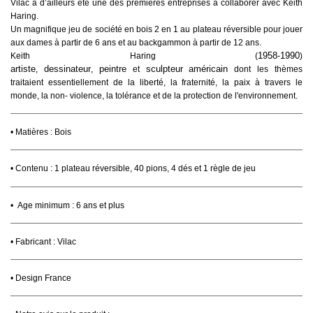
Vilac a d’ailleurs été
une des premières entreprises à collaborer avec Keith
Haring.
Un magnifique jeu de société en bois 2 en 1 au plateau réversible pour jouer
aux dames à partir de 6 ans et au backgammon à partir de 12 ans.
1958
1990
Keith Haring (
-
)
artiste
dessinateur
peintre
sculpteur
américain
,
,
et
dont les thèmes
traitaient essentiellement de la liberté, la fraternité, la paix à travers le
monde, la non- violence, la tolérance et de la protection de l'environnement.
• Matières : Bois
• Contenu :
1 plateau réversible, 40 pions, 4 dés et 1 règle de jeu
• Age minimum : 6 ans et plus
• Fabricant : Vilac
• Design France