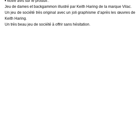
• Notre avis sur le produit :
Jeu de dames et backgammon illustré par Keith Haring de la marque Vilac.
Un jeu de société très original avec un joli graphisme d’après les œuvres de
Keith Haring.
Un très beau jeu de société à offrir sans hésitation.
VICTIME DE SON SUCCÈS
Vilac
Jeu D'échec Keith Haring
Prix
34,90 €
AJOUTER AU PANIER