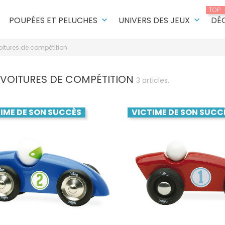
TOP
POUPÉES ET PELUCHES
UNIVERS DES JEUX
DÉ
keyboard_arrow_down
keyboard_arrow_down
oitures de compétition
 VOITURES DE COMPÉTITION
3 articles.
IME DE SON SUCCÈS
VICTIME DE SON SUCC