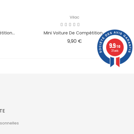
Vilac
ition...
Mini Voiture De Compétition...
Prix
9,90 €
9.9
/10
31 avis
TE
rsonnelles