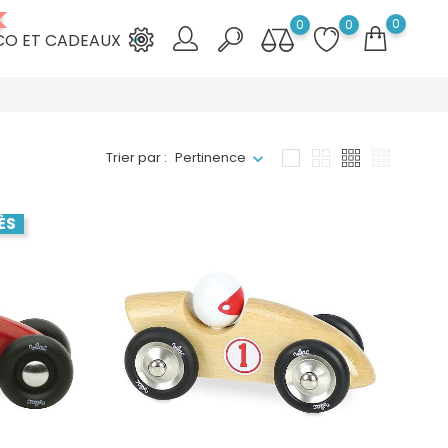
0
0
0
CO ET CADEAUX
keyboard_arrow_down
Trier par :
Pertinence
ÈS