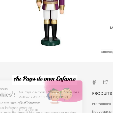
M
Afficha
Découvrez les
Casse-Noisettes
Fabriqués en Allemagne
Au Pays de mon Enfance
11 Place des
PRODUITS
Vallards
43140 SAINT DIDIER EN
VELAY
France
Promotions
04 15 49 00 16
Nouveaux pr