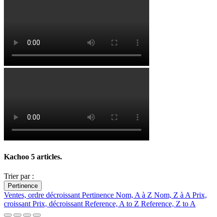
Kachoo
5 articles.
Trier par :
Pertinence
Ventes, ordre décroissant
Pertinence
Nom, A à Z
Nom, Z à A
Prix,
croissant
Prix, décroissant
Reference, A to Z
Reference, Z to A