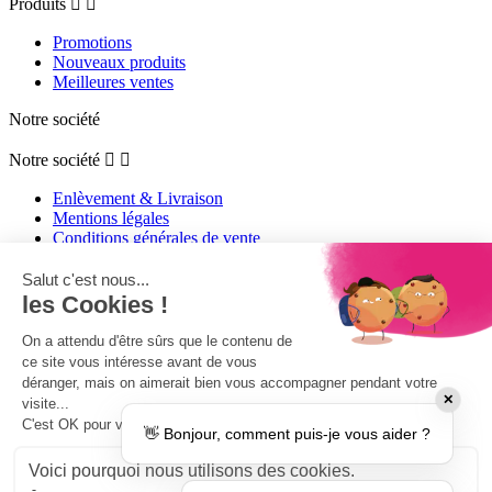
Produits


Promotions
Nouveaux produits
Meilleures ventes
Notre société
Notre société


Enlèvement & Livraison
Mentions légales
Conditions générales de vente
Qui sommes-nous
Paiement sécurisé
Protection des données
Formulaire de Rétractation
Plan du site
Notre boutique
Votre compte
✕
Votre compte


👋 Bonjour, comment puis-je vous aider ?
Informations personnelles