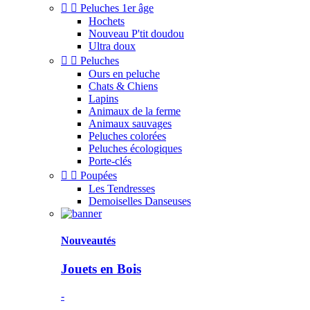


Peluches 1er âge
Hochets
Nouveau
P'tit doudou
Ultra doux


Peluches
Ours en peluche
Chats & Chiens
Lapins
Animaux de la ferme
Animaux sauvages
Peluches colorées
Peluches écologiques
Porte-clés


Poupées
Les Tendresses
Demoiselles Danseuses
Nouveautés
Jouets en Bois
-