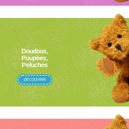
.
Doudous,
Poupées,
Peluches
DÉCOUVRIR