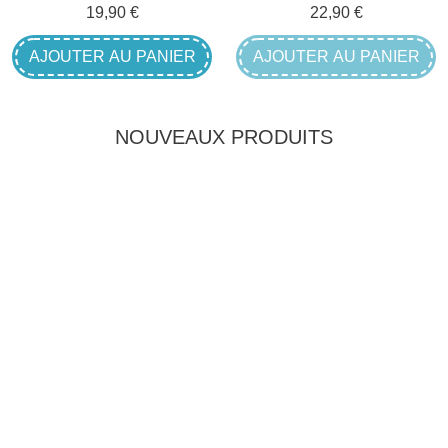
Prix
Prix
19,90 €
22,90 €
AJOUTER AU PANIER
AJOUTER AU PANIER
NOUVEAUX PRODUITS
NOUVEAU !
NOUVEAU !
Teddy Hermann
Teddy Hermann
Peluche Chien Beagle
Peluche Chien Corgi
Allongé