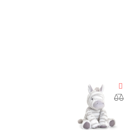
Keel Toys
Keel Toys
Peluche Bull Terrier Adoptable
Peluche Girafe 28 Cm
Prix
Prix
19,90 €
19,90 €
AJOUTER AU PANIER
AJOUTER AU PANIER