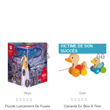
Peluche Chat Noir Et Blanc
Puzzle Animaux De La Ferme
Prix
Prix
29,90 €
7,90 €
AJOUTER AU PANIER
AJOUTER AU PANIER
VICTIME DE SON
SUCCÈS
Heye
Goki
Puzzle Lancement De Fusée
Canards En Bois À Tirer