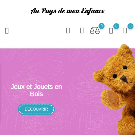
0
0
0
.
Jeux et Jouets en
Bois
DÉCOUVRIR