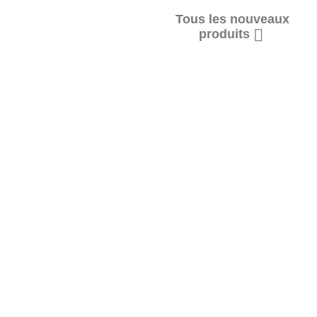
Tous les nouveaux
NOUVEAU !

produits
Teddy Hermann
Peluche Chien Beagle
Prix
29,90 €
AJOUTER AU PANIER
NOUVEAU !
NOUVEAU !