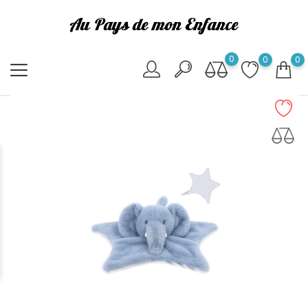
0
0
0