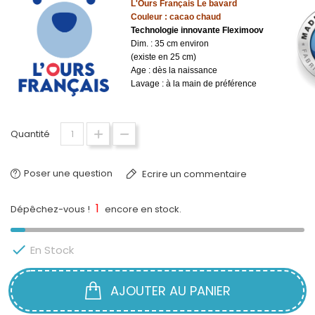
L'Ours Français Le bavard
Couleur : cacao chaud
Technologie innovante Fleximoov
Dim. : 35 cm environ
(existe en 25 cm)
Age : dès la naissance
Lavage : à la main de préférence
Quantité
Poser une question
Ecrire un commentaire
1
Dépêchez-vous !
encore en stock.

En Stock
AJOUTER AU PANIER