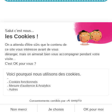

INFORMATIONS
✕

PRODUITS
👋 Bonjour, comment puis-je vous aider ?

NOTRE SOCIÉTÉ

VOTRE COMPTE
Je suis là pour vous assister ! 😊
© 2019 - 2026 - Au Pays de mon Enfance. Tous droits réservés.
www.aupaysdemonenfance.fr