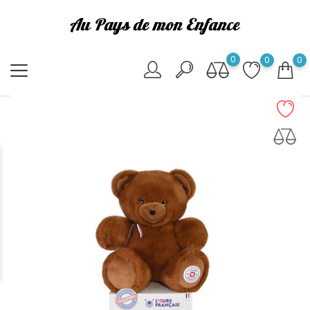
0
0
0