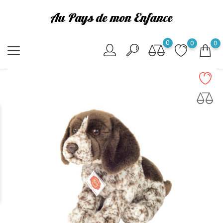
0
0
0