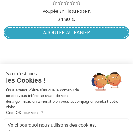
Poupée En Tissu Rose K
Prix
24,90 €
AJOUTER AU PANIER

INFORMATIONS
✕

PRODUITS
👋 Bonjour, comment puis-je vous aider ?

NOTRE SOCIÉTÉ